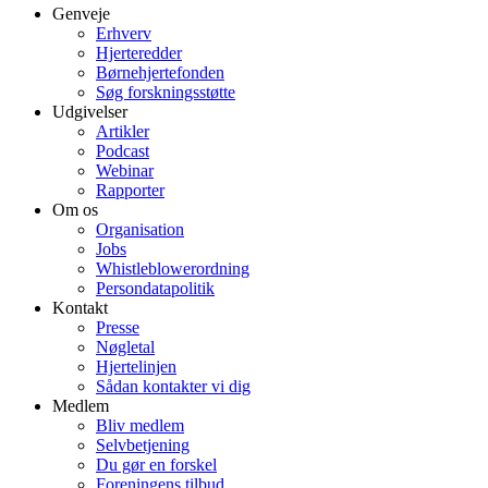
Genveje
Erhverv
Hjerteredder
Børnehjertefonden
Søg forskningsstøtte
Udgivelser
Artikler
Podcast
Webinar
Rapporter
Om os
Organisation
Jobs
Whistleblowerordning
Persondatapolitik
Kontakt
Presse
Nøgletal
Hjertelinjen
Sådan kontakter vi dig
Medlem
Bliv medlem
Selvbetjening
Du gør en forskel
Foreningens tilbud