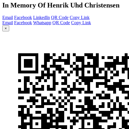
In Memory Of Henrik Uhd Christensen
Email
Facebook
LinkedIn
QR Code
Copy Link
Email
Facebook
Whatsapp
QR Code
Copy Link
×