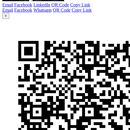
Email
Facebook
LinkedIn
QR Code
Copy Link
Email
Facebook
Whatsapp
QR Code
Copy Link
×