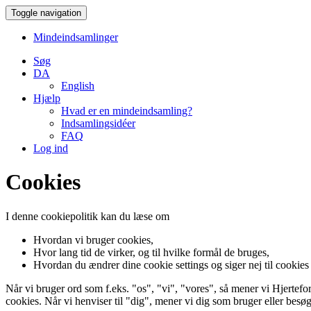
Toggle navigation
Mindeindsamlinger
Søg
DA
English
Hjælp
Hvad er en mindeindsamling?
Indsamlingsidéer
FAQ
Log ind
Cookies
I denne cookiepolitik kan du læse om
Hvordan vi bruger cookies,
Hvor lang tid de virker, og til hvilke formål de bruges,
Hvordan du ændrer dine cookie settings og siger nej til cookies
Når vi bruger ord som f.eks. "os", "vi", "vores", så mener vi Hjerte
cookies. Når vi henviser til "dig", mener vi dig som bruger eller besø