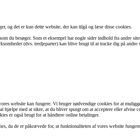
er, og det er kun dette website, der kan tilgå og læse disse cookies.
e, som du besøger. Som et eksempel har nogle sider indhold fra andre si
rksomheder (dvs. tredjeparter) kan blive brugt til at tracke dig på andre
 vores website kan fungere. Vi bruger nødvendige cookies for at muligg
 hjælpe med at sikre, at du bliver spurgt om at acceptere eller afvise co
es er også brugt for at håndtere online betalinger.
ies, da de er påkrævede for, at funktionaliteten af vores website funge